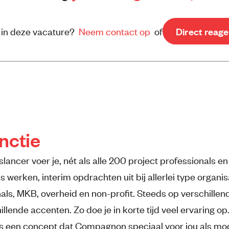
e in deze vacature?
Neem contact op
of
Direct reag
nctie
lancer voer je, nét als alle 200 project professionals en
s werken, interim opdrachten uit bij allerlei type organis
nals, MKB, overheid en non-profit. Steeds op verschillen
llende accenten. Zo doe je in korte tijd veel ervaring op
is een concept dat Compagnon speciaal voor jou als mo