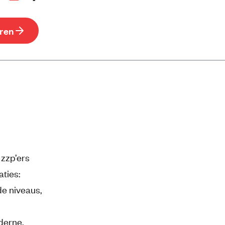
eren
 zzp’ers
aties:
de niveaus,
.
derne,