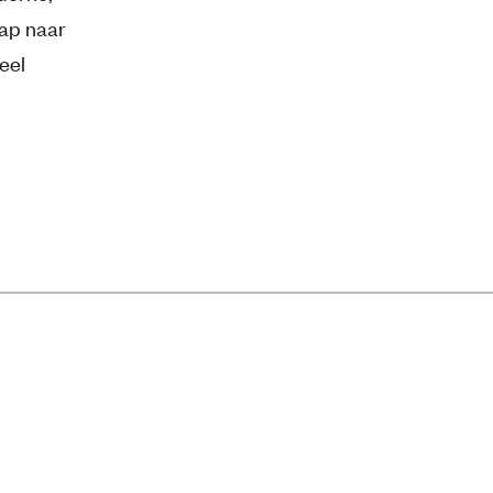
tap naar
veel