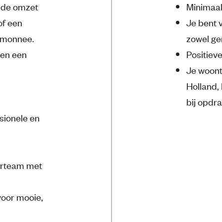
n de omzet
Minimaal
of een
Je bent 
rtemonnee.
zowel ger
 en een
Positieve
Je woont
Holland,
bij opdra
sionele en
torteam met
voor mooie,