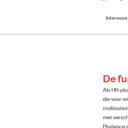
Interess
De fu
Als HR-plus
die voor on
multinatio
met verschi
Pluslance 