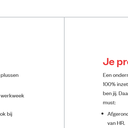
Je pr
 plussen
Een ondern
100% inzet 
ben jij. Da
, werkweek
must:
ok bij
Afgerond
van HR.