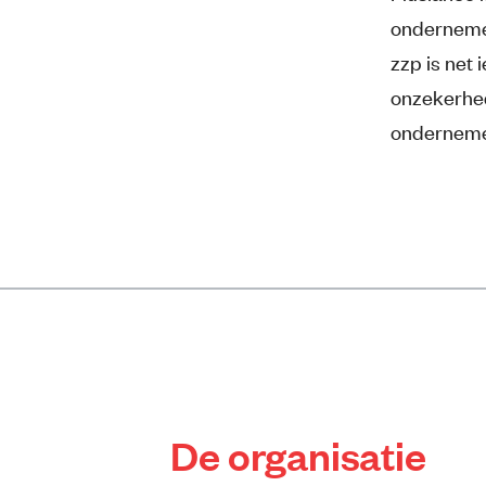
ondernemen
zzp is net 
onzekerhede
ondernemer
De organisatie