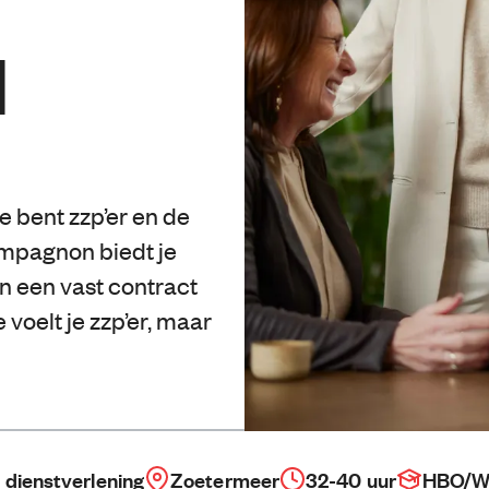
l
je bent zzp’er en de
mpagnon biedt je
n een vast contract
oelt je zzp’er, maar
 dienstverlening
Zoetermeer
32-40 uur
HBO/