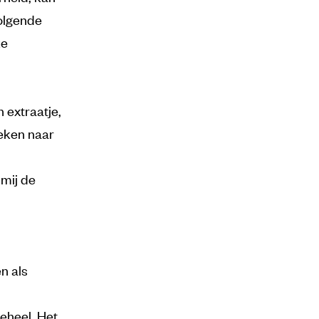
volgende
ke
 extraatje,
eken naar
mij de
en als
eheel. Het