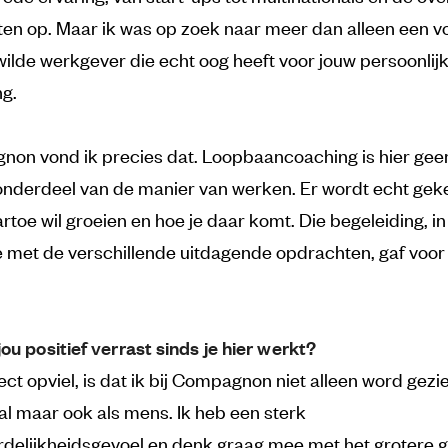
nten op. Maar ik was op zoek naar meer dan alleen een 
 wilde werkgever die echt oog heeft voor jouw persoonlij
ng.
non vond ik precies dat. Loopbaancoaching is hier geen
nderdeel van de manier van werken. Er wordt echt gek
rtoe wil groeien en hoe je daar komt. Die begeleiding, in
 met de verschillende uitdagende opdrachten, gaf voor 
ou positief verrast sinds je hier werkt?
ect opviel, is dat ik bij Compagnon niet alleen word gezi
al maar ook als mens. Ik heb een sterk
delijkheidsgevoel en denk graag mee met het grotere g