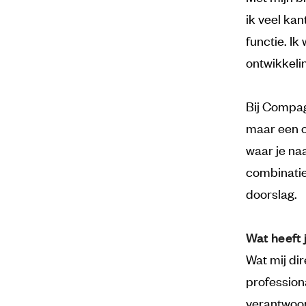
ik veel ka
functie. Ik
ontwikkeli
Bij Compag
maar een o
waar je naa
combinatie
doorslag.
Wat heeft j
Wat mij dir
profession
verantwoor