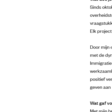
Sinds okto
overheidst
vraagstukk
Elk project
Door mijn
met de dyn
Immigratie-
werkzaamhe
positief ve
geven aan m
Wat gaf vo
Met mijn br