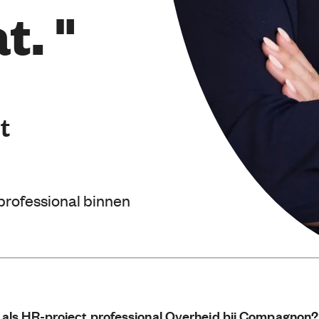
t. "
t
 professional binnen
 als HR-project professional Overheid bij Compagnon?