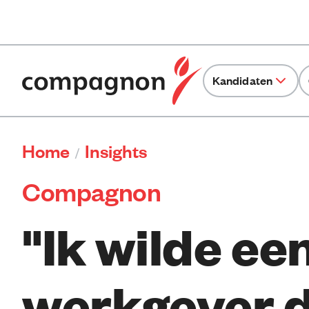
Kandidaten
Home
Insights
/
Compagnon
"Ik wilde ee
werkgever d