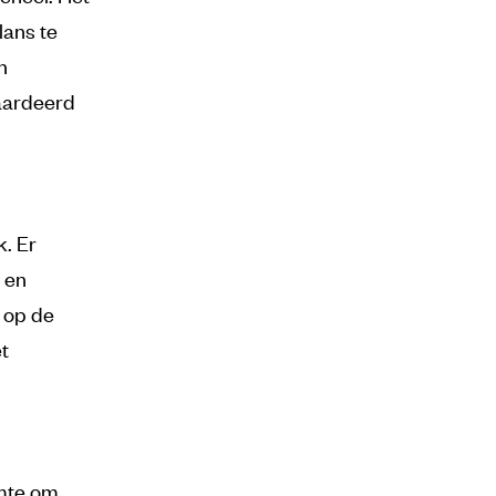
lans te
n
waardeerd
. Er
 en
 op de
et
imte om