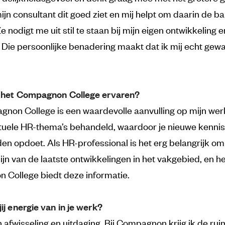
 mijn consultant dit goed ziet en mij helpt om daarin de ba
 nodigt me uit stil te staan bij mijn eigen ontwikkeling e
 Die persoonlijke benadering maakt dat ik mij echt ge
j het Compagnon College ervaren?
non College is een waardevolle aanvulling op mijn werk
uele HR-thema’s behandeld, waardoor je nieuwe kennis
en opdoet. Als HR-professional is het erg belangrijk om
ijn van de laatste ontwikkelingen in het vakgebied, en h
College biedt deze informatie.
jij energie van in je werk?
n afwisseling en uitdaging. Bij Compagnon krijg ik de ru