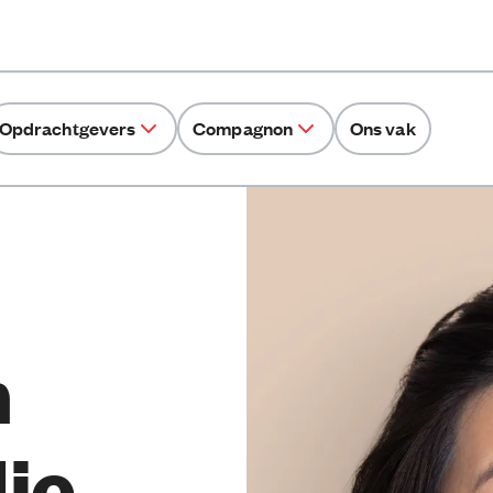
Opdrachtgevers
Compagnon
Ons vak
n
ie