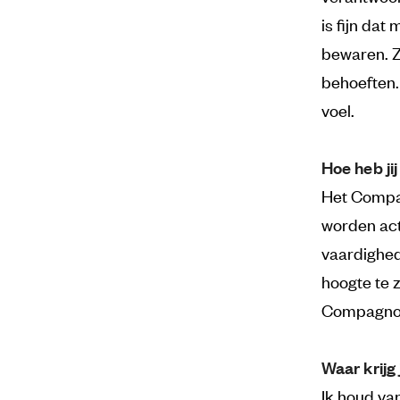
is fijn dat
bewaren. Ze
behoeften.
voel.
Hoe heb ji
Het Compag
worden act
vaardighed
hoogte te z
Compagnon 
Waar krijg 
Ik houd va