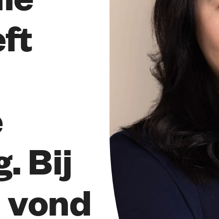
ft
e
. Bij
 vond