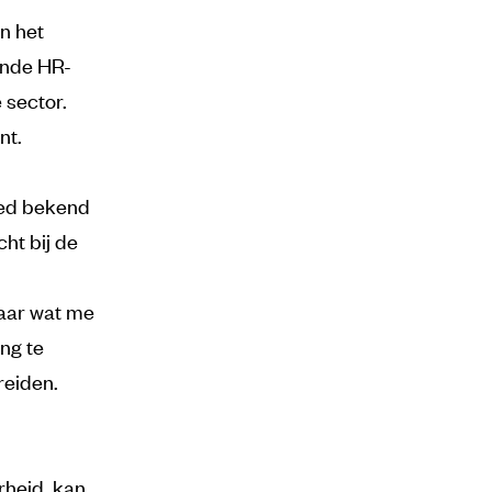
n het
ende HR-
 sector.
nt.
oed bekend
ht bij de
aar wat me
ing te
reiden.
rheid, kan