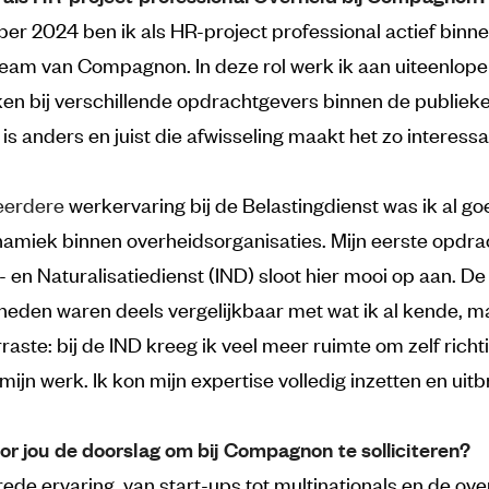
ber 2024 ben ik als HR-project professional actief binne
eam van Compagnon. In deze rol werk ik aan uiteenlop
en bij verschillende opdrachtgevers binnen de publieke
 is anders en juist die afwisseling maakt het zo interessa
eerdere
werkervaring bij de Belastingdienst was ik al g
amiek binnen overheidsorganisaties. Mijn eerste opdrac
 en Naturalisatiedienst (IND) sloot hier mooi op aan. De
den waren deels vergelijkbaar met wat ik al kende, m
rraste: bij de IND kreeg ik veel meer ruimte om zelf richt
ijn werk. Ik kon mijn expertise volledig inzetten en uitb
or jou de doorslag om bij Compagnon te solliciteren?
ede ervaring, van start-ups tot multinationals en de ove