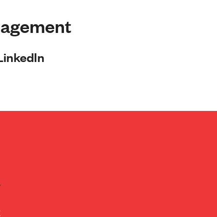
nagement
LinkedIn
p
k