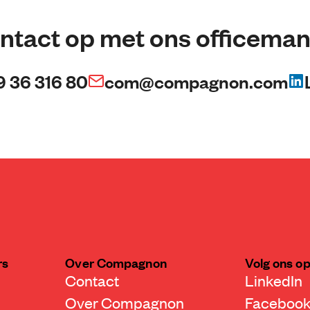
ntact op met ons officema
9 36 316 80
com@compagnon.com
rs
Over Compagnon
Volg ons o
Contact
LinkedIn
Over Compagnon
Faceboo