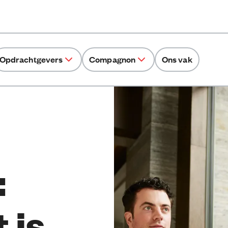
Opdrachtgevers
Compagnon
Ons vak
:
 is