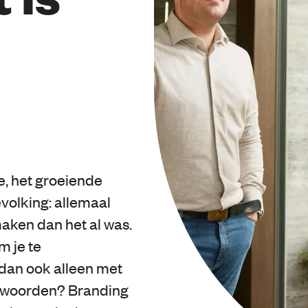
, het groeiende
volking: allemaal
aken dan het al was.
m je te
dan ook alleen met
nwoorden? Branding