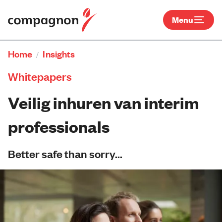
Menu
Home
Insights
/
Whitepapers
Veilig inhuren van interim
professionals
Better safe than sorry...