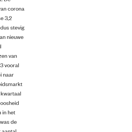
van corona
e 3,2
dus stevig
van nieuwe
d
zen van
3 vooral
i naar
beidsmarkt
e kwartaal
loosheid
 in het
d was de
 aantal