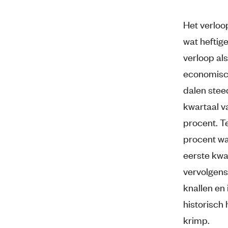
Het verloo
wat heftig
verloop als
economisch
dalen stee
kwartaal va
procent. Te
procent was
eerste kwa
vervolgens
knallen en 
historisch
krimp.