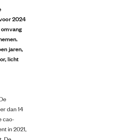
e
 voor 2024
le omvang
fnemen.
en jaren,
r, licht
 De
eer dan 14
e cao-
nt in 2021,
t. De