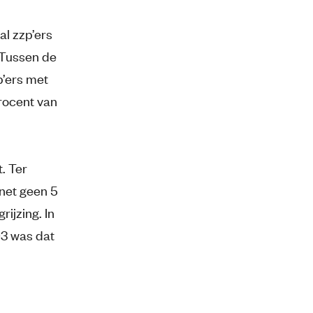
al zzp’ers
 Tussen de
p’ers met
procent van
. Ter
 net geen 5
rijzing. In
03 was dat