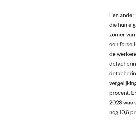
Een ander b
die hun ei
zomer van 
een forse 1
de werkend
detacherin
detacherin
vergelijki
procent. En
2023 was v
nog 10,6 p