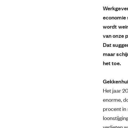
Werkgevers
economie s
wordt wein
van onze 
Dat sugger
maar schij
het toe.ㅤ
Gekkenhu
Het jaar 2
enorme, do
procent in
loonstijgi
verlieten 