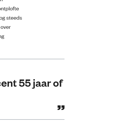
ntplofte
nog steeds
 over
ng
ent 55 jaar of