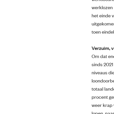
werklozen 
het einde 
uitgekomen
toen eindel
Verzuim, v
Om dat en
sinds 2021
niveaus di
loondoorbe
totaal lan
procent gew
weer krap 
lopen, naa