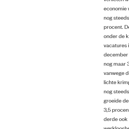
economie w
nog steeds
procent. D
onder de k
vacatures 
december n
nog maar 3
vanwege de
lichte kri
nog steeds 
groeide de
3,5 procent
derde ook 
werklooshe