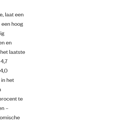
, laat een
: een hoog
ig
en en
het laatste
 4,7
 4,0
in het
m
procent te
en –
onomische