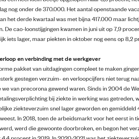
lag nog onder de 370.000. Het aantal openstaande vac
van het derde kwartaal was met bijna 417.000 maar licht
. De cao-loonstijgingen kwamen in juni uit op 7,9 proce
ijk iets lager, maar piekten in oktober nog eens op 8,2 p
erloop en verbinding met de werkgever
orme pakket van uitdagingen compleet te maken ginge
 sterk gestegen verzuim- en verloopcijfers niet terug na
e we van precorona gewend waren. Sinds in 2004 de We
talingsverplichting bij ziekte in werking was getreden, 
delijke ziekteverzuim snel lager geworden en gemiddeld 
eest. In 2018, toen de arbeidsmarkt voor het eerst in ti
werd, werd die gewoonte doorbroken, en begon het ver
r 4,4 procent in 2019. In 2020-2021 was het ziekteverzu