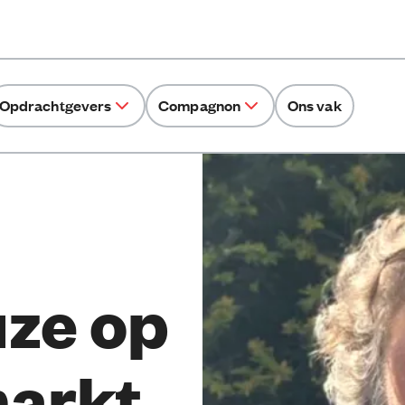
Opdrachtgevers
Compagnon
Ons vak
ze op
markt