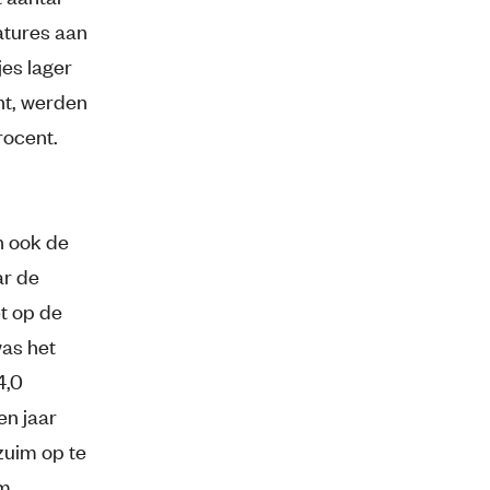
atures aan
jes lager
nt, werden
rocent.
n ook de
ar de
t op de
was het
4,0
en jaar
zuim op te
im