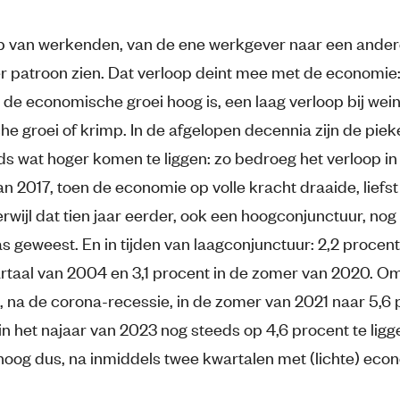
p van werkenden, van de ene werkgever naar een andere
er patroon zien. Dat verloop deint mee met de economie
 de economische groei hoog is, een laag verloop bij wein
e groei of krimp. In de afgelopen decennia zijn de piek
ds wat hoger komen te liggen: zo bedroeg het verloop in 
n 2017, toen de economie op volle kracht draaide, liefst
rwijl dat tien jaar eerder, ook een hoogconjunctuur, nog
 geweest. En in tijden van laagconjunctuur: 2,2 procent 
rtaal van 2004 en 3,1 procent in de zomer van 2020. O
, na de corona-recessie, in de zomer van 2021 naar 5,6 
in het najaar van 2023 nog steeds op 4,6 procent te ligg
 hoog dus, na inmiddels twee kwartalen met (lichte) ec