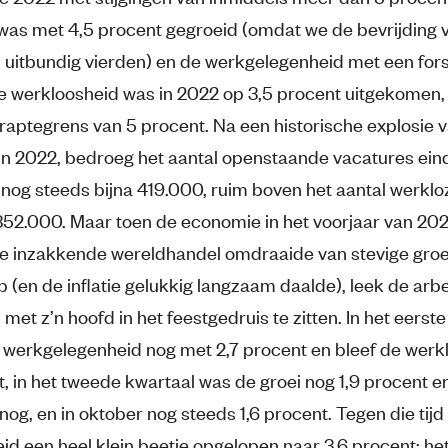
as met 4,5 procent gegroeid (omdat we de bevrijding 
 uitbundig vierden) en de werkgelegenheid met een fors
e werkloosheid was in 2022 op 3,5 procent uitgekomen, 
raptegrens van 5 procent. Na een historische explosie 
in 2022, bedroeg het aantal openstaande vacatures ein
og steeds bijna 419.000, ruim boven het aantal werklo
52.000. Maar toen de economie in het voorjaar van 202
 inzakkende wereldhandel omdraaide van stevige groe
mp (en de inflatie gelukkig langzaam daalde), leek de ar
met z’n hoofd in het feestgedruis te zitten. In het eerst
 werkgelegenheid nog met 2,7 procent en bleef de werk
, in het tweede kwartaal was de groei nog 1,9 procent en
nog, en in oktober nog steeds 1,6 procent. Tegen die tij
id een heel klein beetje opgelopen naar 3,6 procent; het