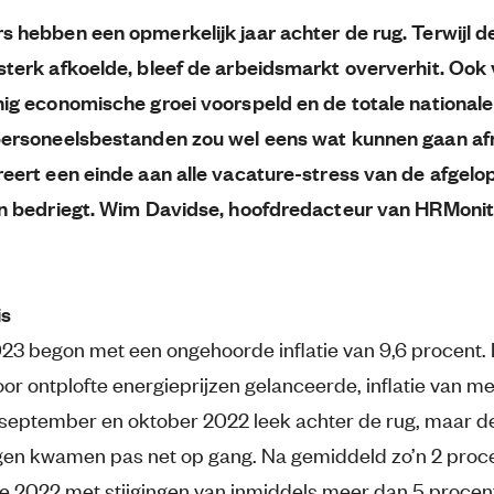
 hebben een opmerkelijk jaar achter de rug. Terwijl d
terk afkoelde, bleef de arbeidsmarkt oververhit. Ook
ig economische groei voorspeld en de totale nationa
personeelsbestanden zou wel eens wat kunnen gaan a
eert een einde aan alle vacature-stress van de afgelop
n bedriegt. Wim Davidse, hoofdredacteur van HRMonito
is
023 begon met een ongehoorde inflatie van 9,6 procent.
or ontplofte energieprijzen gelanceerde, inflatie van m
 september en oktober 2022 leek achter de rug, maar d
ngen kwamen pas net op gang. Na gemiddeld zo’n 2 proce
we 2022 met stijgingen van inmiddels meer dan 5 procen