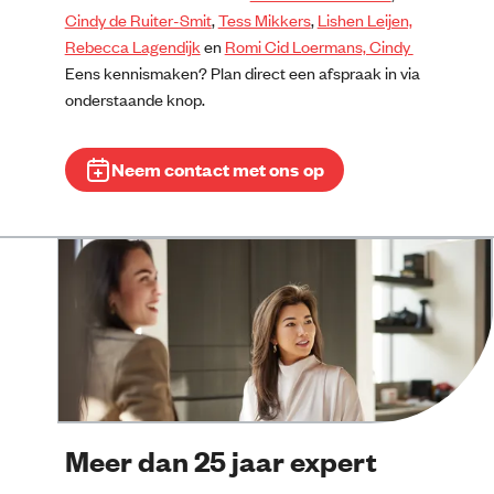
Cindy de Ruiter-Smit
,
Tess Mikkers
,
Lishen Leijen,
Rebecca Lagendijk
en
Romi Cid Loermans, Cindy
Eens kennismaken? Plan direct een afspraak in via
onderstaande knop.
Neem contact met ons op
Meer dan 25 jaar expert